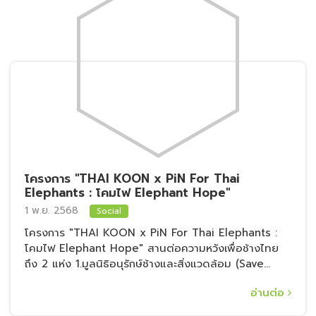
THAI KOON GROUP ได้รับเกียรติจากกระทรวง
ทรัพยากรธรรมชาติและสิ่งแวดล้อม “มอบหนังสือ
ชมเชย” สาขาการฟื้นฟูและพัฒนาทรัพยากรป่าไม้
18 ก.ย. 2568
Environmental
ประจำปี พ.ศ. ๒๕๖๘
เมื่อวันพฤหัสบดีที่ 18 กันยายน 2568 ที่ผ่านมา คณะผู้
บริหารและเจ้าหน้าที่ THAI KOON GROUP สร้าง
ประวัติศาสตร์หน้าใหม่รายแรกในวงการอุตสาหกรรมเหล็ก
ไทย
อ่านต่อ