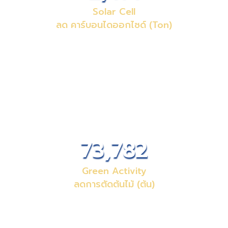
โครงการอ้างอิง
โครงการอ้างอิง
"ท่อเหล็กรักษ์โลก"
"ท่อเหล็กรักษ์โลก"
Solar Energy
ทางเลือกใหม่ของการใช้พลังงาน
ท่อเหล็กรักษ์โลก ที่นำมาใช้เป็นโครงสร้างท่อเหล็ก
support แผง Solar Cell เพื่อผลิตพลังงานสะอาด ที่
ช่วยลดภาวะโลกร้อน ปกป้องโลกที่สวยงามให้คนรุ่นต่อ
ไป
รายละเอียด