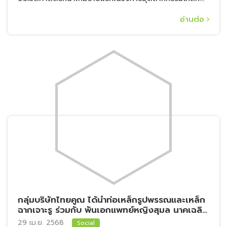
อ่านต่อ
บริษัท ไทยคูณสตีล จำกัด
299 – 300 ม. 9 ถ. สุขสวัสดิ์ ต. บางจาก อ. พระประแดง
จ. สมุทรปราการ 10130
Tel: 02-817-5252
E-mail: sales@thaikoon.co.th