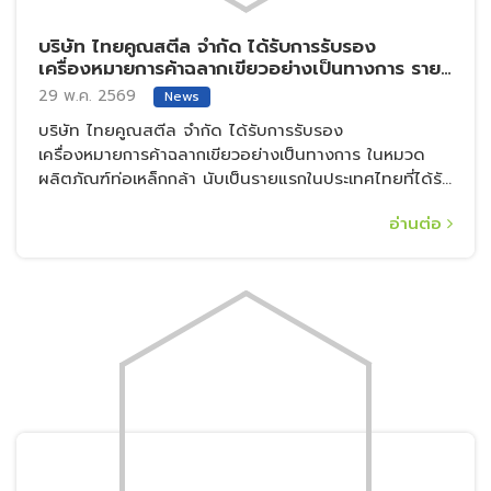
เมื่อวันศุกร์ที่ 1 พฤษภาคม ที่ผ่านมา บริษัท ไทยคูน
สตีล จำกัด สนับสนุนนักศึกษาชั้นปีที่ 3 หลักสูตร
สถาปัตยกรรมภายใน มหาวิทยาลัยธรรมศาสตร์ ศูนย์
1 พ.ค. 2569
News
รังสิต
โดยมอบเศษโลหะจากกระบวนการผลิตเพื่อใช้ในรายวิชา
ออกแบบเฟอร์นิเจอร์ โดยมีวัตถุประสงค์เพื่อพัฒนาวัสดุ
เหลือใช้ให้ดียิ่งขึ้นผ่านกระบวนการคิดเชิงออกแบบและ
กระบวนการผลิต เปลี่ยนให้เป็นเฟอร์นิเจอร์
อ่านต่อ