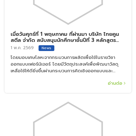
เมื่อวันพฤหัสบดีที่ 23 เมษายน ที่ผ่านมา บริษัท ไทย
คูนสตีล จำกัด เข้าร่วมพิธีรดน้ำอวยพรปีใหม่ไทย
23 เม.ย. 2569
News
เพื่อแสดงความเคารพและขอพรจากกลุ่มผู้สูงอายุในตำบล
บางจาก ณ.ศาลาการเปรียญ วัดชมนิมิต อำเภอ
พระประแดง จังหวัดสมุทรปราการ
อ่านต่อ