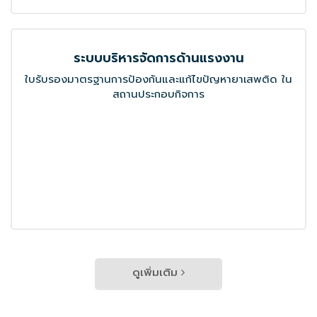
ความยั่งยืน
ความยั่งยืน
บริษัท ไทยคูณสตีล จำกัด ได้รับการรับรอง
เครื่องหมายการค้าฉลากเขียวอย่างเป็นทางการ ราย
แรกในประเทศไทย ในหมวดผลิตภัณฑ์ท่อเหล็กกล้า
29 พ.ค. 2569
News