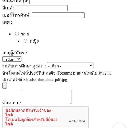
ชื่อ-นามสกุล:
อีเมล์:
เบอร์โทรศัทพ์:
เพศ :
ชาย
หญิง
อายุผู้สมัคร :
ระดับการศึกษาสูงสุด :
อัพโหลดไฟล์ประวัติส่วนตัว (Resume):
ขนาดไฟล์ไม่เกิน 2mb.
ประเภทไฟล์ .xls .xlsx .doc .docx .pdf .jpg
ข้อความ: