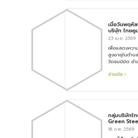
เมื่อวันพฤหัส
บริษัท ไทยคูน
รดน้ำอวยพรป
23 เม.ย. 2569
เพื่อแสดงความ
สูงอายุในตำบ
วัดชมนิมิต อำ
สมุทรปราการ
อ่านต่อ
กลุ่มบริษัทไ
Green Stee
2026” ณ โรง
18 ก.พ. 2569
ยต์ สุรวงศ์ 