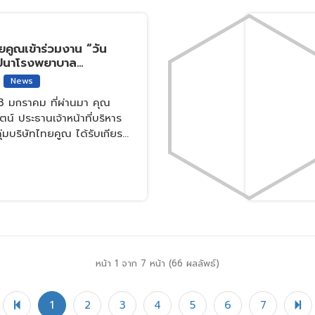
ทยคูณเข้าร่วมงาน “วัน
าปนาโรงพยาบาล
เจ้าคุณทหาร ครบรอบ 5
News
้น G อาคาร
่ 23 มกราคม ที่ผ่านมา คุณ
ะจอมเกล้าเจ้าคุณทหาร
โลยีพระจอมเกล้าเจ้าคุณ
น์ ประธานเจ้าหน้าที่บริหาร
บัง
มบริษัทไทยคูณ ได้รับเกียรติ
าจารย์ ดร.คมสัน มาลีสี
บันเทคโนโลยีพระจอมเกล้าเจ้า
ะบัง (สจล.)
หน้า 1 จาก 7 หน้า (66 ผลลัพธ์)
Previous
Ne
1
2
3
4
5
6
7