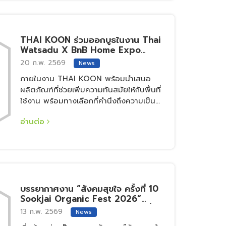
THAI KOON ร่วมออกบูธในงาน Thai
Watsadu X BnB Home Expo
2026 งานมหกรรมสินค้าสำหรับบ้าน
20 ก.พ. 2569
News
และวัสดุก่อสร้างที่รวบรวมสินค้าและ
ภายในงาน THAI KOON พร้อมนำเสนอ
โปรโมชั่นพิเศษไว้มากมาย
ผลิตภัณฑ์ที่ช่วยเพิ่มความทันสมัยให้กับพื้นที่
ใช้งาน พร้อมทางเลือกที่คำนึงถึงความเป็น
มิตรต่อสิ่งแวดล้อม
อ่านต่อ
บรรยากาศงาน “สังคมสุขใจ ครั้งที่ 10
Sookjai Organic Fest 2026”
THAI KOON ได้เข้าร่วมเป็นส่วนหนึ่ง
13 ก.พ. 2569
News
ของงานในครั้งนี้ AgriSteel Green