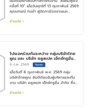
เริ่มต้นอย่างเป็นทางการกับงาน “สังคมสุขใจ
Series “โครงเหล็กปลูกผัก”
ครั้งที่ 10” เมื่อวันศุกร์ที่ 13 กุมภาพันธ์ 2569
คุณปกรณ์ ทนขำ ผู้จัดการโรงงานและ
พนักงานกลุ่มบริษัทไทยคูณ เข้าร่วมการจัด
อ่านต่อ
งาน “สังคมสุขใจ ครั้งที่ 10 Sookjai
Organic Fest 2026”
โปรเจคร่วมกันระหว่าง กลุ่มบริษัทไทย
คูณ และ บริษัท อลูสเปค เอ็กซ์ทรูชั่น
จำกัด เพื่อเข้าเยี่ยมชมกระบวนการผลิต
6 ก.พ. 2569
News
โครงสร้างงาน Kiosk ให้ตอบโจทย์การ
เมื่อวันที่ 6 กุมภาพันธ์ พ.ศ. 2569 กลุ่ม
ใช้งานจริงให้เหมาะสมมากที่สุด
บริษัทไทยคูณ ยินดีต้อนรับผู้บริหารและทีม
งาน บริษัท อลูสเปค เอ็กซ์ทรูชั่น จำกัด ซึ่ง
เป็นบริษัทผู้เชี่ยวชาญในด้านการผลิตอลูมิ
อ่านต่อ
เนียมสำหรับงานสถาปัตยกรรม , งาน
อุตสาหกรรม และ อลูมิเนียมสำหรับงาน
ตกแต่ง