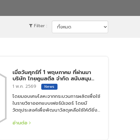
Filter :
เมื่อวันศุกร์ที่ 1 พฤษภาคม ที่ผ่านมา
บริษัท ไทยคูนสตีล จำกัด สนับสนุน
นักศึกษาชั้นปีที่ 3 หลักสูตร
1 พ.ค. 2569
News
สถาปัตยกรรมภายใน มหาวิทยาลัย
โดยมอบเศษโลหะจากกระบวนการผลิตเพื่อใช้
ธรรมศาสตร์ ศูนย์รังสิต
ในรายวิชาออกแบบเฟอร์นิเจอร์ โดยมี
วัตถุประสงค์เพื่อพัฒนาวัสดุเหลือใช้ให้ดียิ่ง
ขึ้นผ่านกระบวนการคิดเชิงออกแบบและ
อ่านต่อ
กระบวนการผลิต เปลี่ยนให้เป็นเฟอร์นิเจอร์