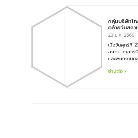
กลุ่มบริษัทไ
คล้ายวันสถ
พระจอมเกล้า
23 ม.ค. 2569
ปี” ประจำปี 2569 ณ โถงชั
เมื่อวันศุกร์ที
โรงพยาบาลพร
สถาบันเทคโน
สงวน สกุลวรรัต
ทหารลาดกระ
และพนักงานกลุ่
จาก รองศาสตร
อ่านต่อ
อธิการบดี สถา
คุณทหารลาดกร