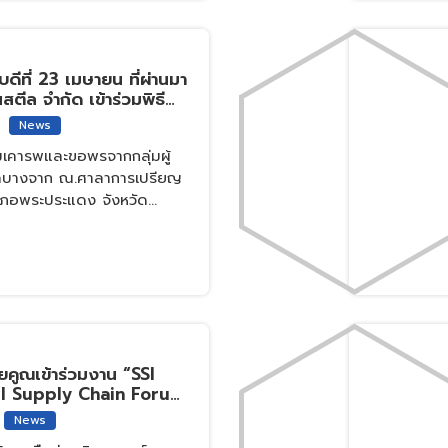
บดีที่ 23 เมษายน ที่ผ่านมา
สตีล จำกัด เข้าร่วมพิธี
ีใหม่ไทย
News
เคารพและขอพรจากกลุ่มผู้
ลบางจาก ณ.ศาลาการเปรียญ
เภอพระประแดง จังหวัด
ทยคูณเข้าร่วมงาน “SSI
l Supply Chain Forum
แรมแกรนด์เซ็นเตอร์พ้อ
News
กรุงเทพฯ