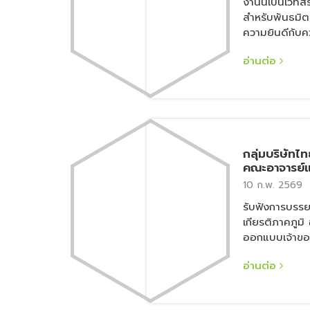
งานนี้เป็นเวทีส
สำหรับพันธมิต
ความยินดีกับค
SSI low-car
อ่านต่อ
from zero em
กลุ่มบริษัทไท
คณะอาจารย์
สถาปัตยกรรม
10 ก.พ. 2569
สาขาวิชาสถา
รับฟังการบรรย
มหาวิทยาลัยธ
เกียรติภาคภูมิ
ออกแบบเจ้าขอ
เมื่อวันอังคาร
อ่านต่อ
กลุ่มบริษัทไท
อาจารย์และนั
สถาปัตยกรรมศ