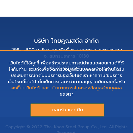
บริษัท ไทยคูณสตีล จำกัด
299 – 300 ม. 9 ถ. สุขสวัสดิ์ ต. บางจาก อ. พระประแดง
จ. สมุทรปราการ 10130
เว็บไซต์นี้ใช้คุกกี้ เพื่อสร้างประสบการณ์นำเสนอคอนเทนต์ที่ดี
Tel: 02-817-5252
ให้กับท่าน รวมถึงเพื่อจัดการข้อมูลส่วนบุคคลเพื่อให้ท่านได้รับ
ประสบการณ์ที่ดีบนบริการของเว็บไซต์เรา หากท่านใช้บริการ
E-mail: sales@thaikoon.co.th
เว็บไซต์นี้ต่อไป นั่นเป็นการแสดงว่าท่านอนุญาตยินยอมที่จะรับ
คุกกี้บนเว็บไซต์ และ นโยบายการคุ้มครองข้อมูลส่วนบุคคล
ของเรา
ยอมรับ และ ปิด
Copyright © 2022 Thai Koon Steel Group Co., Ltd. All Rights
Reserved.