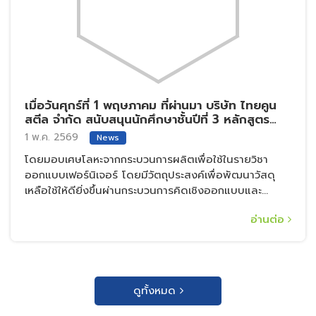
เมื่อวันศุกร์ที่ 1 พฤษภาคม ที่ผ่านมา บริษัท ไทยคูน
สตีล จำกัด สนับสนุนนักศึกษาชั้นปีที่ 3 หลักสูตร
สถาปัตยกรรมภายใน มหาวิทยาลัยธรรมศาสตร์ ศูนย์
1 พ.ค. 2569
News
รังสิต
โดยมอบเศษโลหะจากกระบวนการผลิตเพื่อใช้ในรายวิชา
ออกแบบเฟอร์นิเจอร์ โดยมีวัตถุประสงค์เพื่อพัฒนาวัสดุ
เหลือใช้ให้ดียิ่งขึ้นผ่านกระบวนการคิดเชิงออกแบบและ
กระบวนการผลิต เปลี่ยนให้เป็นเฟอร์นิเจอร์
อ่านต่อ
ดูทั้งหมด