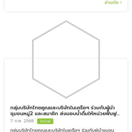
อ่านต่อ
กลุ่มบริษัทไทยคูณและบริษัทในเครือฯ ร่วมกับผู้นำ
ชุมชนหมู่2 และสมาชิก ส่งมอบน้ำดื่มให้หน่วยฟื้นฟู
สมรรถภาพ สุขภาพ ผู้สูงอายุ ผู้พิการ และผู้ป่วยติด
7 ก.พ. 2568
Social
บ้านติดเตียง ในชุมชนเทศบาลเมืองลัดหลวง
กลุ่มบริษัทไทยคูณและบริษัทในเครือฯ ร่วมกับผู้นำชุมชน