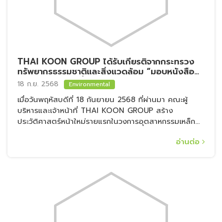
THAI KOON GROUP ได้รับเกียรติจากกระทรวง
ทรัพยากรธรรมชาติและสิ่งแวดล้อม “มอบหนังสือ
ชมเชย” สาขาการฟื้นฟูและพัฒนาทรัพยากรป่าไม้
18 ก.ย. 2568
Environmental
ประจำปี พ.ศ. ๒๕๖๘
เมื่อวันพฤหัสบดีที่ 18 กันยายน 2568 ที่ผ่านมา คณะผู้
บริหารและเจ้าหน้าที่ THAI KOON GROUP สร้าง
ประวัติศาสตร์หน้าใหม่รายแรกในวงการอุตสาหกรรมเหล็ก
ไทย
อ่านต่อ