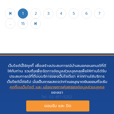
Previous
1
2
3
4
5
6
7
Next
...
15
เว็บไซต์นี้ใช้คุกกี้ เพื่อสร้างประสบการณ์นำเสนอคอนเทนต์ที่ดี
ให้กับท่าน รวมถึงเพื่อจัดการข้อมูลส่วนบุคคลเพื่อให้ท่านได้รับ
บริษัท ไทยคูณสตีล จำกัด
ประสบการณ์ที่ดีบนบริการของเว็บไซต์เรา หากท่านใช้บริการ
เว็บไซต์นี้ต่อไป นั่นเป็นการแสดงว่าท่านอนุญาตยินยอมที่จะรับ
299 – 300 ม. 9 ถ. สุขสวัสดิ์ ต. บางจาก อ. พระประแดง
คุกกี้บนเว็บไซต์ และ นโยบายการคุ้มครองข้อมูลส่วนบุคคล
จ. สมุทรปราการ 10130
ของเรา
Tel: 02-817-5252
E-mail: sales@thaikoon.co.th
ยอมรับ และ ปิด